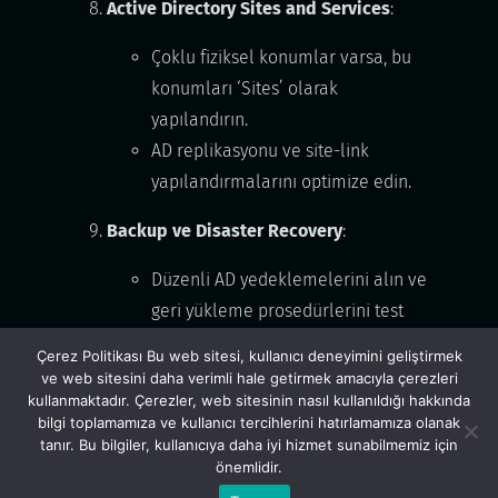
Active Directory Sites and Services
:
Çoklu fiziksel konumlar varsa, bu
konumları ‘Sites’ olarak
yapılandırın.
AD replikasyonu ve site-link
yapılandırmalarını optimize edin.
Backup ve Disaster Recovery
:
Düzenli AD yedeklemelerini alın ve
geri yükleme prosedürlerini test
edin.
Çerez Politikası Bu web sitesi, kullanıcı deneyimini geliştirmek
SYSVOL ve diğer kritik dizinlerin
ve web sitesini daha verimli hale getirmek amacıyla çerezleri
kullanmaktadır. Çerezler, web sitesinin nasıl kullanıldığı hakkında
yedeklerini saklayın.
bilgi toplamamıza ve kullanıcı tercihlerini hatırlamamıza olanak
tanır. Bu bilgiler, kullanıcıya daha iyi hizmet sunabilmemiz için
Fine-Grained Password Policies (FGPP)
:
önemlidir.